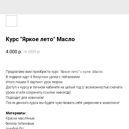
Курс "Яркое лето" Масло
4 000
р.
6 000
р.
Предлагаем вам приобрести курс
"Яркое лето" с нуля. Масло.
В подарок идут 4 бонусных урока с пейзажами.
Итого пишем 9 картин+ урок теории.
Доступ к курсу в личном кабинете на целый год (с возможностью скачать
уроки и/или сохранить ссылки навсегда)
Подходит для новичков!
После данного курса вы будете чувствовать себя увереннее в живописи!
Материалы:
Краски масляные:
белила титановые
голубой ФЦ