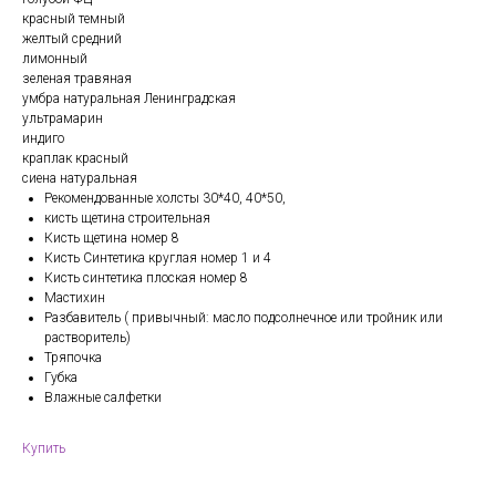
красный темный
желтый средний
лимонный
зеленая травяная
умбра натуральная Ленинградская
ультрамарин
индиго
краплак красный
сиена натуральная
Рекомендованные холсты 30*40, 40*50,
кисть щетина строительная
Кисть щетина номер 8
Кисть Синтетика круглая номер 1 и 4
Кисть синтетика плоская номер 8
Мастихин
Разбавитель ( привычный: масло подсолнечное или тройник или
растворитель)
Тряпочка
Губка
Влажные салфетки
Купить