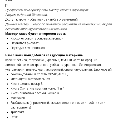
р.
Предлагаем вам приобрести мастер-класс "Подсолнухи"
Рисуем с Ириной Шпаковой.
Доступ к уроку и обратная связь без ограничений.
Данный мастер — класс по живописи рассчитан на начинающих, людей
без каких либо художественных навыков.
Мастер-класс будет интересен всем:
Кто хочет освоить основы живописи
Научиться рисовать
Подходит для новичков!
Нам с вами понадобятся следующие материалы:
краски: белила, голубой ФЦ, красный, темный желтый, средний
лимонный, зеленая травяная, умбра натуральная Ленинградская,
ультрамарин, индиго, краплак красный, сиена натуральная, фиолетовый
рекомендованные холсты 30*40, 40*50,
кисть щетина строительная
Кисть щетина номер 8
Кисть Синтетика круглая номер 1 и 4
Кисть синтетика плоская номер 8
Мастихин
Разбавитель ( привычный: масло подсолнечное или тройник или
растворитель)
Тряпочка
Губка