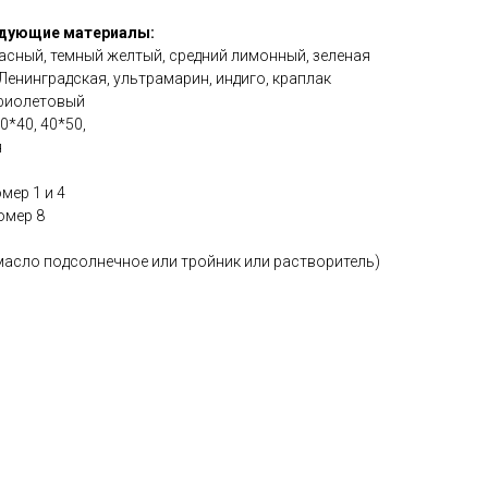
едующие материалы:
красный, темный желтый, средний лимонный, зеленая
Ленинградская, ультрамарин, индиго, краплак
 фиолетовый
*40, 40*50,
я
мер 1 и 4
омер 8
масло подсолнечное или тройник или растворитель)