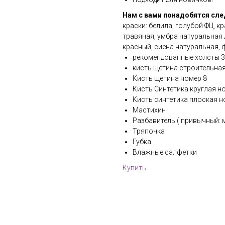
Нам с вами понадобятся сл
краски: белила, голубой ФЦ, 
травяная, умбра натуральная 
красный, сиена натуральная,
рекомендованные холсты 30
кисть щетина строительна
Кисть щетина номер 8
Кисть Синтетика круглая но
Кисть синтетика плоская н
Мастихин
Разбавитель ( привычный: 
Тряпочка
Губка
Влажные салфетки
Купить