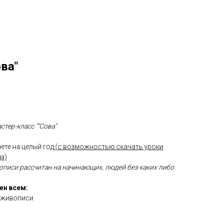
ва"
тер-класс ""Сова"
ете на целый год
(с возможностью скачать уроки
а)
описи рассчитан на начинающих, людей без каких либо
ен всем:
 живописи