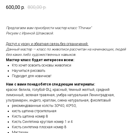
600,00
р.
800,00
р.
Предлагаем вам приобрести мастер-класс "Птички"
Рисуем с Ириной Шпаковой.
Доступ к уроку и обратная связь без ограничений.
Данный мастер — класс по живописи рассчитан на начинающих, людей
без каких либо художественных навыков.
Мастер-класс будет интересен всем:
Кто хочет освоить основы живописи
Научиться рисовать
Подходит для новичков!
Нам с вами понадобятся следующие материалы:
краски: белила, голубой ФЦ, красный, темный желтый, средний
лимонный, зеленая травяная, умбра натуральная Ленинградская,
ультрамарин, индиго, краплак, сиена натуральная, фиолетовый
рекомендованные холсты 30*40, 40*50,
кисть щетина строительная
Кисть щетина номер 8
Кисть Синтетика круглая номер 1 и 4
Кисть синтетика плоская номер 8
Мастихин