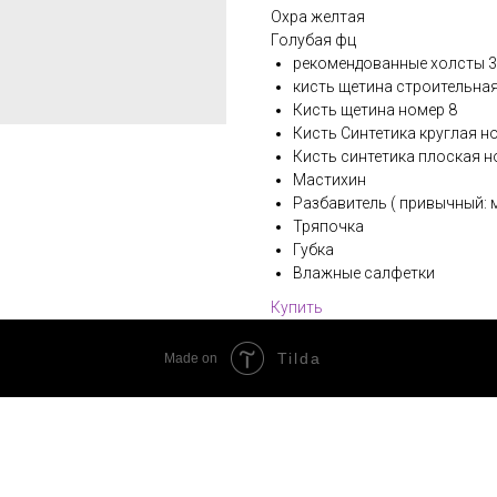
Охра желтая
Голубая фц
рекомендованные холсты 30
кисть щетина строительна
Кисть щетина номер 8
Кисть Синтетика круглая но
Кисть синтетика плоская н
Мастихин
Разбавитель ( привычный: 
Тряпочка
Губка
Влажные салфетки
Купить
Tilda
Made on