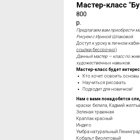
Мастер-класс "Бу
800
р.
Предлагаем вам приобрести мас
Рисуем с Ириной Шпаковой.
Доступ к уроку в личном кабин
ссылки бессрочно)
Данный мастер — класс по жив
художественных навыков.
Мастер-класс будет интерес
Кто хочет освоить основы
Научиться рисовать
Подходит для новичков!
Нам с вами понадобятся сл
краски: белила, Кадмий желты
Зеленая травяная
Краплак красный
Индиго
Умбра натуральный Ленингра
Кобальт Фиолетовый