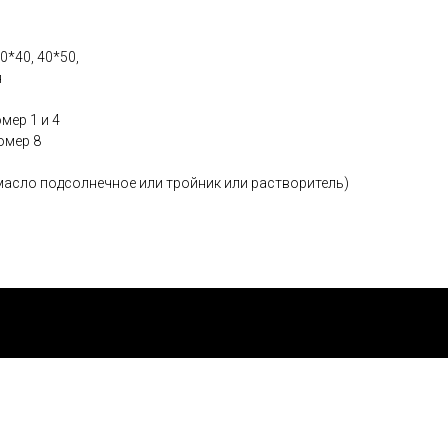
*40, 40*50,
я
мер 1 и 4
омер 8
масло подсолнечное или тройник или растворитель)