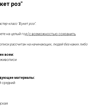
кет роз"
тер-класс "Букет роз".
ете на целый год
(с возможностью сохранить
описи рассчитан на начинающих, людей без каких либо
ен всем:
 живописи
едующие материалы:
й средний
дская