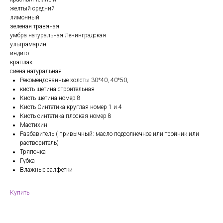
желтый средний
лимонный
зеленая травяная
умбра натуральная Ленинградская
ультрамарин
индиго
краплак
сиена натуральная
Рекомендованные холсты 30*40, 40*50,
кисть щетина строительная
Кисть щетина номер 8
Кисть Синтетика круглая номер 1 и 4
Кисть синтетика плоская номер 8
Мастихин
Разбавитель ( привычный: масло подсолнечное или тройник или
растворитель)
Тряпочка
Губка
Влажные салфетки
Купить