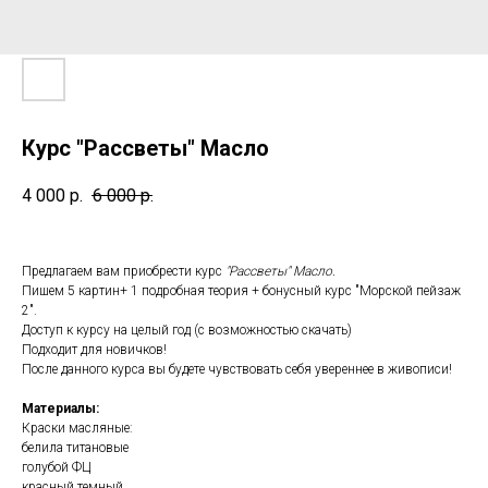
Курс "Рассветы" Масло
4 000
р.
6 000
р.
Предлагаем вам приобрести курс
"Рассветы" Масло.
Пишем 5 картин+ 1 подробная теория + бонусный курс "Морской пейзаж
2".
Доступ к курсу на целый год (с возможностью скачать)
Подходит для новичков!
После данного курса вы будете чувствовать себя увереннее в живописи!
Материалы:
Краски масляные:
белила титановые
голубой ФЦ
красный темный