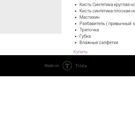
Кисть Синтетика круглая но
Кисть синтетика плоская н
Мастихин
Разбавитель ( привычный: 
Тряпочка
Губка
Влажные салфетки
Купить
Tilda
Made on