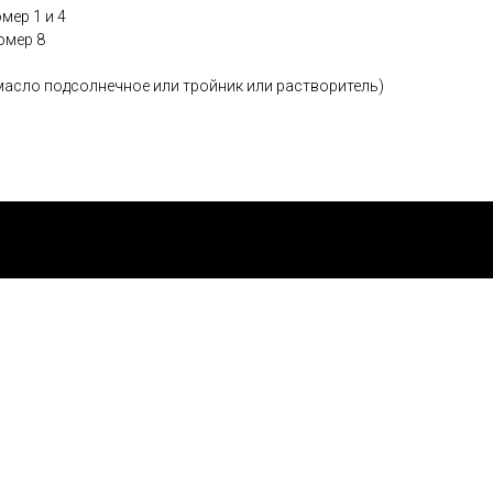
мер 1 и 4
омер 8
масло подсолнечное или тройник или растворитель)