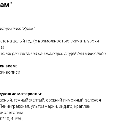
рам"
стер-класс "Храм"
ете на целый год
(с возможностью скачать уроки
а)
описи рассчитан на начинающих, людей без каких либо
ен всем:
 живописи
едующие материалы:
красный, темный желтый, средний лимонный, зеленая
Ленинградская, ультрамарин, индиго, краплак
 фиолетовый
*40, 40*50,
я