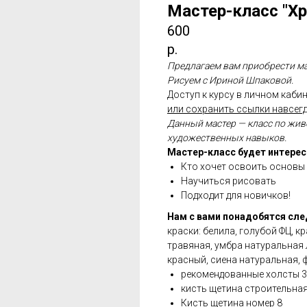
Мастер-класс "Х
600
р.
Предлагаем вам приобрести ма
Рисуем с Ириной Шпаковой.
Доступ к курсу в личном кабин
или сохранить ссылки навсегд
Данный мастер — класс по жив
художественных навыков.
Мастер-класс будет интерес
Кто хочет освоить основы
Научиться рисовать
Подходит для новичков!
Нам с вами понадобятся сл
краски: белила, голубой ФЦ, 
травяная, умбра натуральная 
красный, сиена натуральная,
рекомендованные холсты 30
кисть щетина строительна
Кисть щетина номер 8