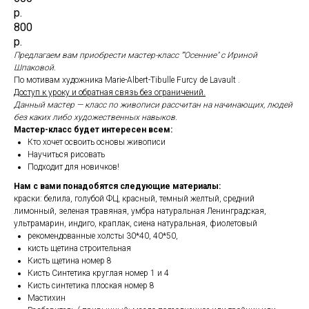
р.
800
р.
Предлагаем вам приобрести мастер-класс ""Осенние" с Ириной
Шпаковой.
По мотивам художника Marie-Albert-Tibulle Furcy de Lavault .
Доступ к уроку и обратная связь без ограничений.
Данный мастер — класс по живописи рассчитан на начинающих, людей
без каких либо художественных навыков.
Мастер-класс будет интересен всем:
Кто хочет освоить основы живописи
Научиться рисовать
Подходит для новичков!
Нам с вами понадобятся следующие материалы:
краски: белила, голубой ФЦ, красный, темный желтый, средний
лимонный, зеленая травяная, умбра натуральная Ленинградская,
ультрамарин, индиго, краплак, сиена натуральная, фиолетовый
рекомендованные холсты 30*40, 40*50,
кисть щетина строительная
Кисть щетина номер 8
Кисть Синтетика круглая номер 1 и 4
Кисть синтетика плоская номер 8
Мастихин