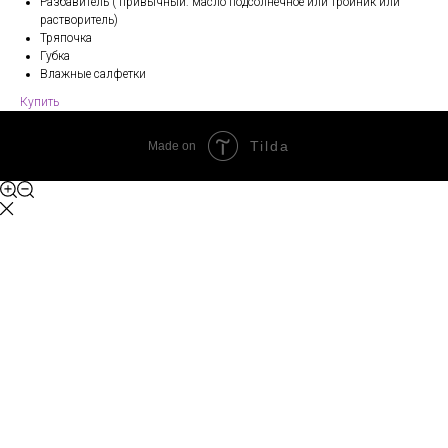
Разбавитель ( привычный: масло подсолнечное или тройник или
растворитель)
Тряпочка
Губка
Влажные салфетки
Купить
Tilda
Made on