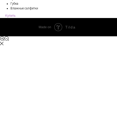
Губка
Влажные салфетки
Купить
Tilda
Made on