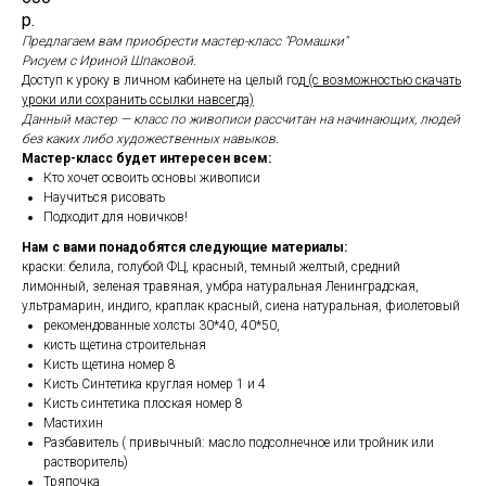
р.
Предлагаем вам приобрести мастер-класс "Ромашки"
Рисуем с Ириной Шпаковой.
Доступ к уроку в личном кабинете на целый год
(с возможностью скачать
уроки или сохранить ссылки навсегда)
Данный мастер — класс по живописи рассчитан на начинающих, людей
без каких либо художественных навыков.
Мастер-класс будет интересен всем:
Кто хочет освоить основы живописи
Научиться рисовать
Подходит для новичков!
Нам с вами понадобятся следующие материалы:
краски: белила, голубой ФЦ, красный, темный желтый, средний
лимонный, зеленая травяная, умбра натуральная Ленинградская,
ультрамарин, индиго, краплак красный, сиена натуральная, фиолетовый
рекомендованные холсты 30*40, 40*50,
кисть щетина строительная
Кисть щетина номер 8
Кисть Синтетика круглая номер 1 и 4
Кисть синтетика плоская номер 8
Мастихин
Разбавитель ( привычный: масло подсолнечное или тройник или
растворитель)
Тряпочка