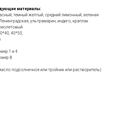
едующие материалы:
красный, темный желтый, средний лимонный, зеленая
Ленинградская, ультрамарин, индиго, краплак
 фиолетовый
*40, 40*50,
я
мер 1 и 4
омер 8
масло подсолнечное или тройник или растворитель)