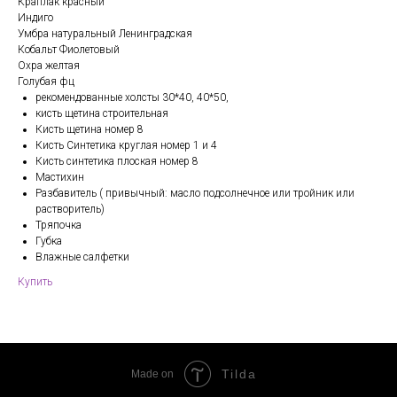
Краплак красный
Индиго
Умбра натуральный Ленинградская
Кобальт Фиолетовый
Охра желтая
Голубая фц
рекомендованные холсты 30*40, 40*50,
кисть щетина строительная
Кисть щетина номер 8
Кисть Синтетика круглая номер 1 и 4
Кисть синтетика плоская номер 8
Мастихин
Разбавитель ( привычный: масло подсолнечное или тройник или
растворитель)
Тряпочка
Губка
Влажные салфетки
Купить
Tilda
Made on