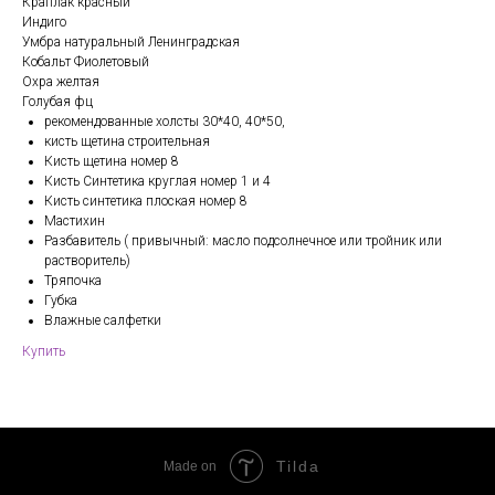
Краплак красный
Индиго
Умбра натуральный Ленинградская
Кобальт Фиолетовый
Охра желтая
Голубая фц
рекомендованные холсты 30*40, 40*50,
кисть щетина строительная
Кисть щетина номер 8
Кисть Синтетика круглая номер 1 и 4
Кисть синтетика плоская номер 8
Мастихин
Разбавитель ( привычный: масло подсолнечное или тройник или
растворитель)
Тряпочка
Губка
Влажные салфетки
Купить
Tilda
Made on