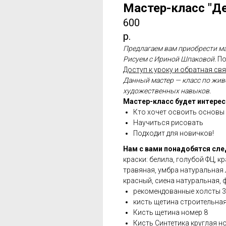
Мастер-класс "Д
600
р.
Предлагаем вам приобрести ма
Рисуем с Ириной Шпаковой.
По
Доступ к уроку и обратная свя
Данный мастер — класс по жив
художественных навыков.
Мастер-класс будет интерес
Кто хочет освоить основы
Научиться рисовать
Подходит для новичков!
Нам с вами понадобятся сл
краски: белила, голубой ФЦ, 
травяная, умбра натуральная 
красный, сиена натуральная,
рекомендованные холсты 30
кисть щетина строительна
Кисть щетина номер 8
Кисть Синтетика круглая но