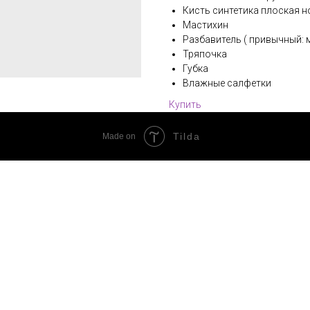
Кисть синтетика плоская н
Мастихин
Разбавитель ( привычный: 
Тряпочка
Губка
Влажные салфетки
Купить
Tilda
Made on