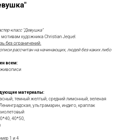
евушка"
стер-класс "Девушка"
 мотивам художника Christian Jequel.
зь без ограничений.
описи рассчитан на начинающих, людей без каких либо
ен всем:
 живописи
едующие материалы:
красный, темный желтый, средний лимонный, зеленая
Ленинградская, ультрамарин, индиго, краплак
 фиолетовый
*40, 40*50,
я
мер 1 и 4