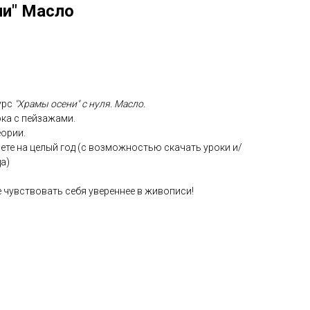
ни" Масло
урс
"Храмы осени" с нуля. Масло.
ока с пейзажами.
еории.
нете на целый год (с возможностью скачать уроки и/
а)
е чувствовать себя увереннее в живописи!