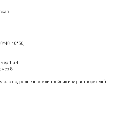
ская
*40, 40*50,
я
мер 1 и 4
омер 8
масло подсолнечное или тройник или растворитель)