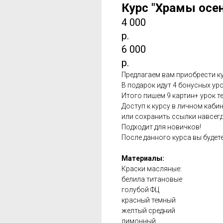
Курс "Храмы осе
4 000
р.
6 000
р.
Предлагаем вам приобрести к
В подарок идут 4 бонусных ур
Итого пишем 9 картин+ урок т
Доступ к курсу в личном каби
или сохранить ссылки навсегд
Подходит для новичков!
После данного курса вы будет
Материалы:
Краски масляные:
белила титановые
голубой ФЦ
красный темный
желтый средний
лимонный