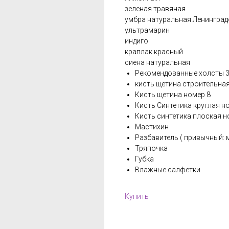
зеленая травяная
умбра натуральная Ленинград
ультрамарин
индиго
краплак красный
сиена натуральная
Рекомендованные холсты 30
кисть щетина строительна
Кисть щетина номер 8
Кисть Синтетика круглая но
Кисть синтетика плоская н
Мастихин
Разбавитель ( привычный: 
Тряпочка
Губка
Влажные салфетки
Купить