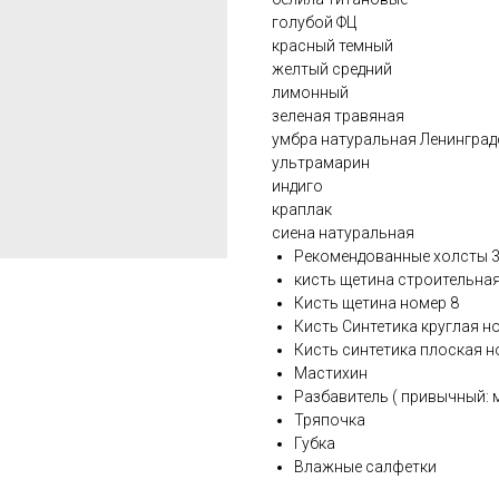
голубой ФЦ
красный темный
желтый средний
лимонный
зеленая травяная
умбра натуральная Ленинград
ультрамарин
индиго
краплак
сиена натуральная
Рекомендованные холсты 3
кисть щетина строительна
Кисть щетина номер 8
Кисть Синтетика круглая но
Кисть синтетика плоская н
Мастихин
Разбавитель ( привычный: 
Тряпочка
Губка
Влажные салфетки