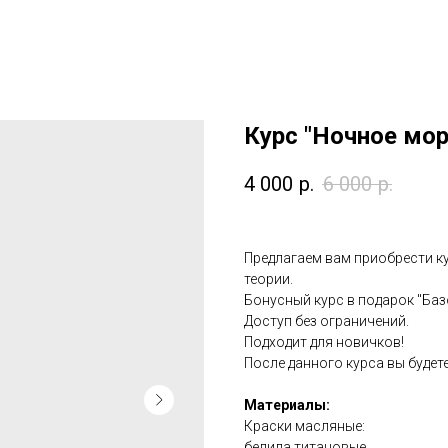
Курс "Ночное мо
4 000
р.
6 000
р.
Предлагаем вам приобрести к
теории.
Бонусный курс в подарок "Ба
Доступ без ограничений.
Подходит для новичков!
После данного курса вы будет
Материалы:
Краски масляные:
белила титановые