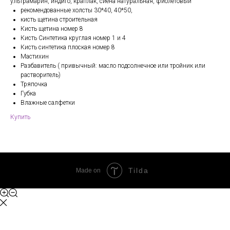
ультрамарин, индиго, краплак, сиена натуральная, фиолетовый
рекомендованные холсты 30*40, 40*50,
кисть щетина строительная
Кисть щетина номер 8
Кисть Синтетика круглая номер 1 и 4
Кисть синтетика плоская номер 8
Мастихин
Разбавитель ( привычный: масло подсолнечное или тройник или
растворитель)
Тряпочка
Губка
Влажные салфетки
Купить
Tilda
Made on