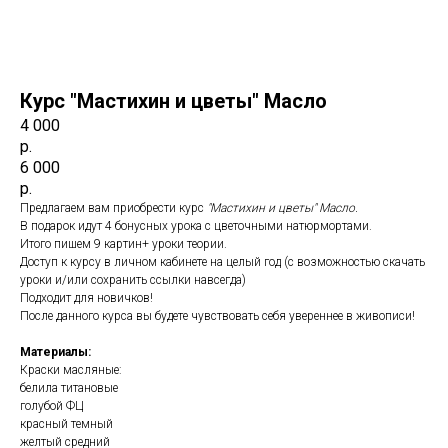
Курс "Мастихин и цветы" Масло
4 000
р.
6 000
р.
Предлагаем вам приобрести курс
"Мастихин и цветы" Масло.
В подарок идут 4 бонусных урока с цветочными натюрмортами.
Итого пишем 9 картин+ уроки теории.
Доступ к курсу в личном кабинете на целый год (с возможностью скачать
уроки и/или сохранить ссылки навсегда)
Подходит для новичков!
После данного курса вы будете чувствовать себя увереннее в живописи!
Материалы:
Краски масляные:
белила титановые
голубой ФЦ
красный темный
желтый средний