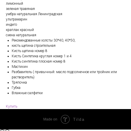
лимонный
зеленая травяная
умбра натуральная Ленинградская
ультрамарин
индиго
краплак красный
сиена натуральная
Рекомендованные холсты 30*40, 40*50,
кисть щетина строительная
Кисть щетина номер 8
Кисть Синтетика круглая номер 1 и 4
Кисть синтетика плоская номер 8
Мастихин
Разбавитель ( привычный: масло подсолнечное или тройник или
растворитель)
Тряпочка
Губка
Влажные салфетки
Купить
Tilda
Made on