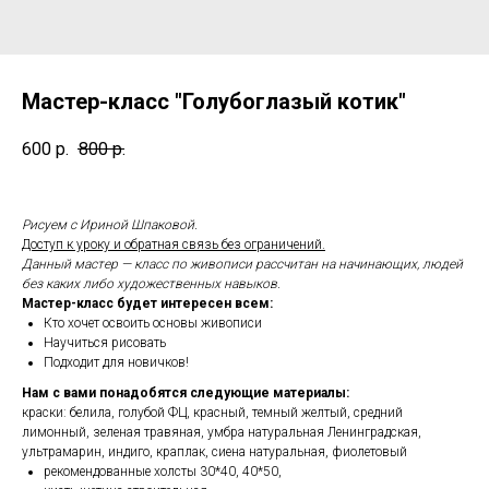
Мастер-класс "Голубоглазый котик"
600
р.
800
р.
Рисуем с Ириной Шпаковой.
Доступ к уроку и обратная связь без ограничений.
Данный мастер — класс по живописи рассчитан на начинающих, людей
без каких либо художественных навыков.
Мастер-класс будет интересен всем:
Кто хочет освоить основы живописи
Научиться рисовать
Подходит для новичков!
Нам с вами понадобятся следующие материалы:
краски: белила, голубой ФЦ, красный, темный желтый, средний
лимонный, зеленая травяная, умбра натуральная Ленинградская,
ультрамарин, индиго, краплак, сиена натуральная, фиолетовый
рекомендованные холсты 30*40, 40*50,