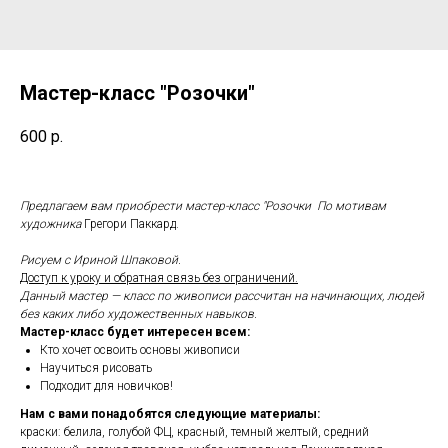
Мастер-класс "Розочки"
600
р.
Предлагаем вам приобрести мастер-класс "Розочки По мотивам
художника
Грегори Паккард.
Рисуем с Ириной Шпаковой.
Доступ к уроку и обратная связь без ограничений.
Данный мастер — класс по живописи рассчитан на начинающих, людей
без каких либо художественных навыков.
Мастер-класс будет интересен всем:
Кто хочет освоить основы живописи
Научиться рисовать
Подходит для новичков!
Нам с вами понадобятся следующие материалы:
краски: белила, голубой ФЦ, красный, темный желтый, средний