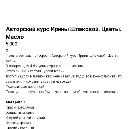
Авторский курс Ирины Шпаковой. Цветы.
Масло
5 000
р.
Предлагаем вам приобрести Авторский курс Ирины Шпаковой. Цветы.
Масло.
В подарок идут 4 бонусных урока с натюрмортами.
Итого пишем 9 картин+ уроки теории.
Доступ к курсу в личном кабинете на целый год (с возможностью скачать
уроки и/или сохранить ссылки навсегда)
Подходит для новичков!
После данного курса вы будете чувствовать себя увереннее в живописи!
Материалы:
Краски масляные:
белила титановые
Кадмий желтый средний
Зеленая травяная
Краплак красный