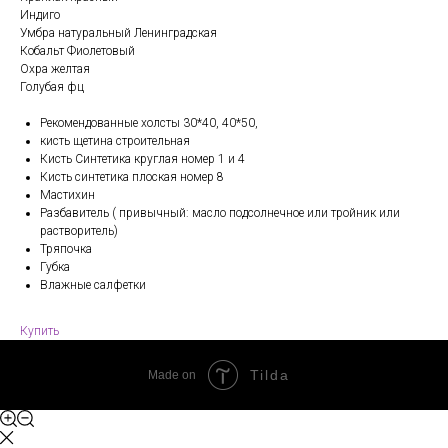
Индиго
Умбра натуральный Ленинградская
Кобальт Фиолетовый
Охра желтая
Голубая фц
Рекомендованные холсты 30*40, 40*50,
кисть щетина строительная
Кисть Синтетика круглая номер 1 и 4
Кисть синтетика плоская номер 8
Мастихин
Разбавитель ( привычный: масло подсолнечное или тройник или
растворитель)
Тряпочка
Губка
Влажные салфетки
Купить
Tilda
Made on