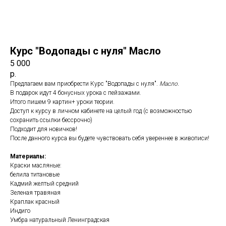
Курс "Водопады с нуля" Масло
5 000
р.
Предлагаем вам приобрести Курс "Водопады с нуля".
Масло.
В подарок идут 4 бонусных урока с пейзажами.
Итого пишем 9 картин+ уроки теории.
Доступ к курсу в личном кабинете на целый год (с возможностью
сохранить ссылки бессрочно)
Подходит для новичков!
После данного курса вы будете чувствовать себя увереннее в живописи!
Материалы:
Краски масляные:
белила титановые
Кадмий желтый средний
Зеленая травяная
Краплак красный
Индиго
Умбра натуральный Ленинградская