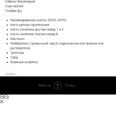
Кобальт Фиолетовый
Охра желтая
Голубая фц
Рекомендованные холсты 30*40, 40*50,
кисть щетина строительная
Кисть Синтетика круглая номер 1 и 4
Кисть синтетика плоская номер 8
Мастихин
Разбавитель ( привычный: масло подсолнечное или тройник или
растворитель)
Тряпочка
Губка
Влажные салфетки
Купить
Tilda
Made on