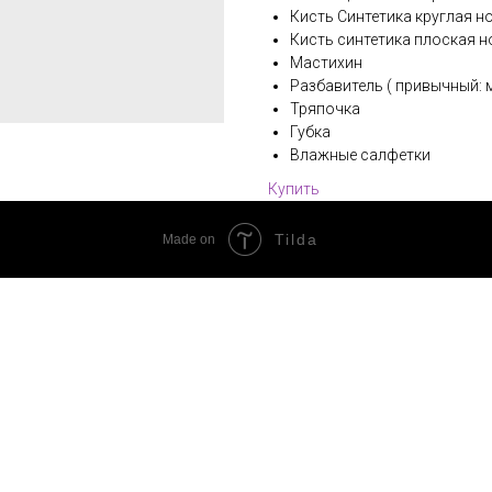
Кисть Синтетика круглая но
Кисть синтетика плоская н
Мастихин
Разбавитель ( привычный: 
Тряпочка
Губка
Влажные салфетки
Купить
Tilda
Made on