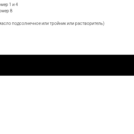
мер 1 и 4
омер 8
масло подсолнечное или тройник или растворитель)