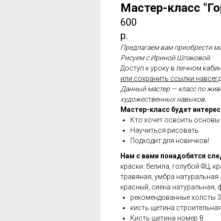
Мастер-класс "Г
600
р.
Предлагаем вам приобрести мас
Рисуем с Ириной Шпаковой.
Доступ к уроку в личном кабин
или сохранить ссылки навсегд
Данный мастер — класс по жив
художественных навыков.
Мастер-класс будет интерес
Кто хочет освоить основы
Научиться рисовать
Подходит для новичков!
Нам с вами понадобятся сл
краски: белила, голубой ФЦ, 
травяная, умбра натуральная 
красный, сиена натуральная,
рекомендованные холсты 30
кисть щетина строительна
Кисть щетина номер 8