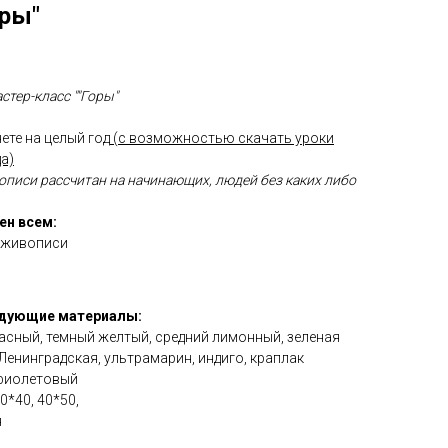
оры"
тер-класс ""Горы"
ете на целый год
(с возможностью скачать уроки
а)
описи рассчитан на начинающих, людей без каких либо
ен всем:
 живописи
едующие материалы:
красный, темный желтый, средний лимонный, зеленая
Ленинградская, ультрамарин, индиго, краплак
 фиолетовый
*40, 40*50,
я